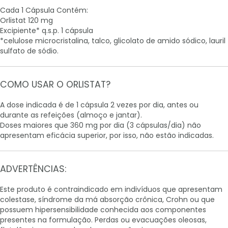
Cada 1 Cápsula Contém:
Orlistat 120 mg
Excipiente* q.s.p. 1 cápsula
*celulose microcristalina, talco, glicolato de amido sódico, lauril
sulfato de sódio.
COMO USAR O ORLISTAT?
A dose indicada é de 1 cápsula 2 vezes por dia, antes ou
durante as refeições (almoço e jantar).
Doses maiores que 360 mg por dia (3 cápsulas/dia) não
apresentam eficácia superior, por isso, não estão indicadas.
ADVERTÊNCIAS:
Este produto é contraindicado em indivíduos que apresentam
colestase, síndrome da má absorção crônica, Crohn ou que
possuem hipersensibilidade conhecida aos componentes
presentes na formulação. Perdas ou evacuações oleosas,