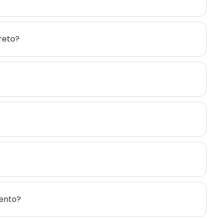
reto?
ento?