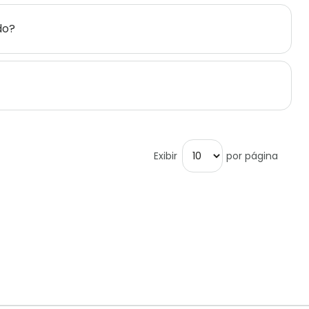
do?
Exibir
por página