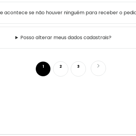
e acontece se não houver ninguém para receber o pedi
Posso alterar meus dados cadastrais?
Página
Você esta lendo a pagina
Página
Página
Página
Próximo
1
2
3