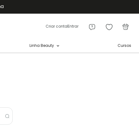
ma
Meu
a
Criar conta
Entrar
Cursos
Linha Beauty