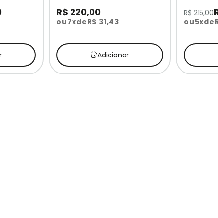
0
R$ 220,00
R$ 215,00
ou
7x
de
R$ 31,43
ou
5x
de
r
Adicionar