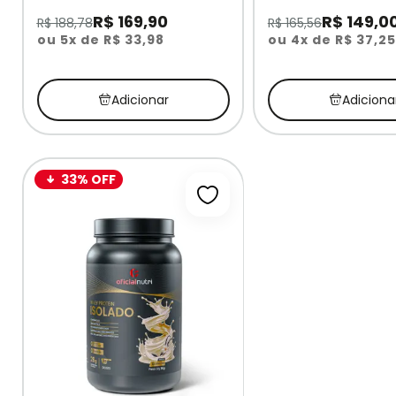
R$ 169,90
R$ 149,0
R$ 188,78
R$ 165,56
ou 5x de R$ 33,98
ou 4x de R$ 37,25
Adicionar
Adiciona
33% OFF
Adicionar à lista de desejos