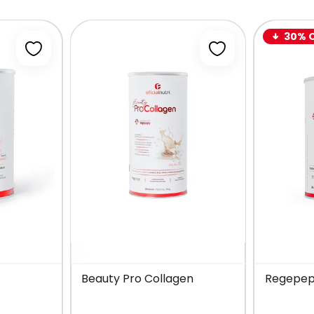
30% 
Adicionar à lista de desejos
Adicionar à lista 
Beauty Pro Collagen
Regepept