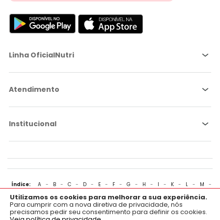
Linha OficialNutri
Atendimento
Institucional
Índice:
A
-
B
-
C
-
D
-
E
-
F
-
G
-
H
-
I
-
K
-
L
-
M
-
Utilizamos os cookies para melhorar a sua experiência.
N
-
O
-
P
-
Q
-
R
-
S
-
T
-
U
-
V
-
W
-
X
-
Y
-
Z
×
Aplicativo OficialFarma
Para cumprir com a nova diretiva de privacidade, nós
precisamos pedir seu consentimento para definir os cookies.
Baixe já o nosso aplicativo para Android e iOS.
Veja política de privacidade.