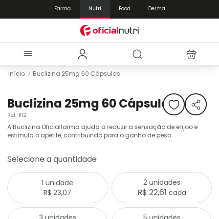
Farma
Nutri
Food
Derma
Início
Buclizina 25mg 60 Cápsulas
Pular
Saltar
para
para
Buclizina 25mg 60 Cápsulas
o
o
Ref.
1112
final
início
da
da
A Buclizina Oficialfarma ajuda a reduzir a sensação de enjoo e
estimula o apetite, contribuindo para o ganho de peso.
Galeria
Galeria
de
de
imagens
imagens
Selecione a quantidade
2 unidades
1 unidade
R$ 22,61
R$ 23,07
cada
3 unidades
5 unidades