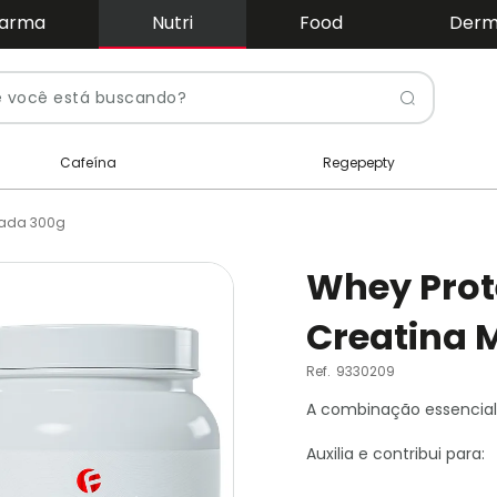
arma
Nutri
Food
Der
Pesquis
Cafeína
Regepepty
tada 300g
Whey Prot
Creatina 
Ref.
9330209
A combinação essencial
Auxilia e contribui para: