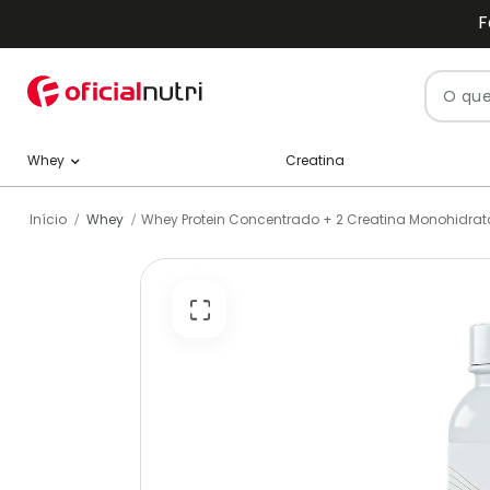
F
Pesquisa
Creatina
Whey
Início
Whey
Whey Protein Concentrado + 2 Creatina Monohidra
Pular
para
o
final
da
Galeria
de
imagens