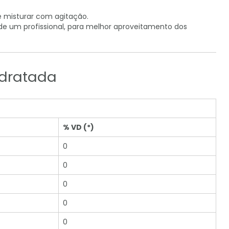
e misturar com agitação.
de um profissional, para melhor aproveitamento dos
idratada
% VD (*)
0
0
0
0
0