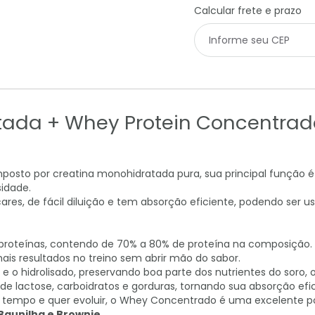
Calcular frete e prazo
tada + Whey Protein Concentrad
posto por creatina monohidratada pura, sua principal função é
sidade.
ares, de fácil diluição e tem absorção eficiente, podendo ser us
roteínas, contendo de 70% a 80% de proteína na composição. E
is resultados no treino sem abrir mão do sabor.
e o hidrolisado, preservando boa parte dos nutrientes do sor
e lactose, carboidratos e gorduras, tornando sua absorção ef
tempo e quer evoluir, o Whey Concentrado é uma excelente po
Baunilha e Brownie.