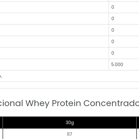
0
0
0
0
0
5.000
.
cional Whey Protein Concentrad
30g
117