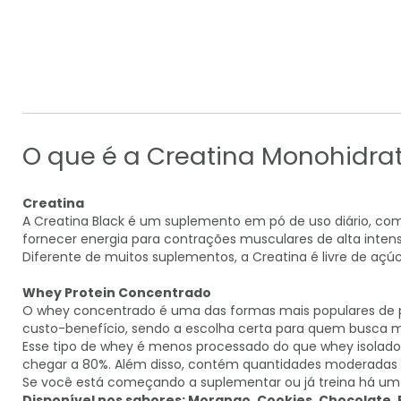
para
o
início
da
Galeria
de
imagens
O que é a Creatina Monohidra
Creatina
A Creatina Black é um suplemento em pó de uso diário, com
fornecer energia para contrações musculares de alta inten
Diferente de muitos suplementos, a Creatina é livre de açúc
Whey Protein Concentrado
O whey concentrado é uma das formas mais populares de p
custo-benefício, sendo a escolha certa para quem busca ma
Esse tipo de whey é menos processado do que whey isolado 
chegar a 80%. Além disso, contém quantidades moderadas d
Se você está começando a suplementar ou já treina há um 
Disponível nos sabores: Morango, Cookies, Chocolate, 