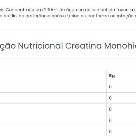
tein Concentrado em 200mL de água ou na sua bebida favorita 
 ao dia, de preferência após o treino ou conforme orientação 
ção Nutricional Creatina Monoh
5g
0
0
0
0
0