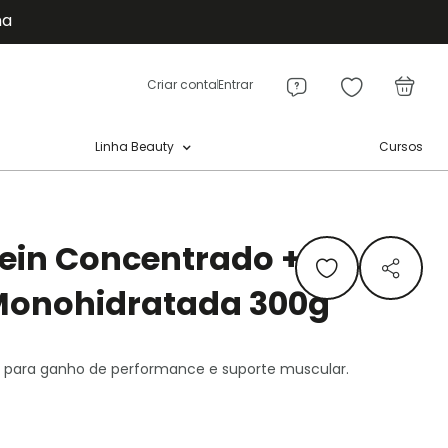
ma
Meu
a
Criar conta
Entrar
Cursos
Linha Beauty
ein Concentrado + 2
Monohidratada 300g
 para ganho de performance e suporte muscular.