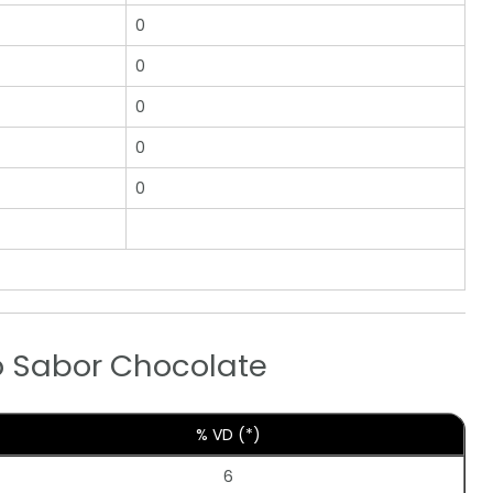
0
0
0
0
0
o Sabor Chocolate
% VD (*)
6