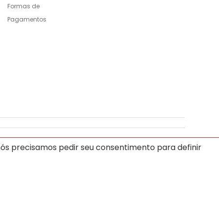
Formas de
Pagamentos
T
-
U
-
V
-
W
-
X
-
Y
-
Z
nós precisamos pedir seu consentimento para definir