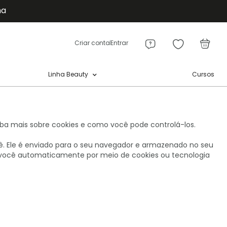
ma
Meu
a
Criar conta
Entrar
Cursos
Linha Beauty
aiba mais sobre cookies e como você pode controlá-los.
ê. Ele é enviado para o seu navegador e armazenado no seu
de você automaticamente por meio de cookies ou tecnologia