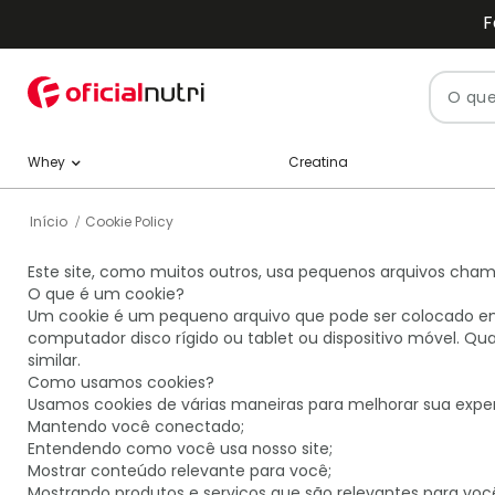
F
Pesquisa
Creatina
Whey
Início
Cookie Policy
Este site, como muitos outros, usa pequenos arquivos chama
O que é um cookie?
Um cookie é um pequeno arquivo que pode ser colocado em 
computador disco rígido ou tablet ou dispositivo móvel. Q
similar.
Como usamos cookies?
Usamos cookies de várias maneiras para melhorar sua experi
Mantendo você conectado;
Entendendo como você usa nosso site;
Mostrar conteúdo relevante para você;
Mostrando produtos e serviços que são relevantes para você