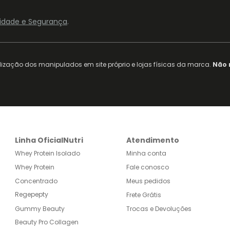
acidade e Segurança
.
ização dos manipulados em site próprio e lojas físicas da marca.
Não 
Linha OficialNutri
Atendimento
Whey Protein Isolado
Minha conta
Whey Protein
Fale conosco
Concentrado
Meus pedidos
Regepepty
Frete Grátis
Gummy Beauty
Trocas e Devoluções
Beauty Pro Collagen