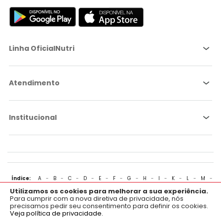
Linha OficialNutri
Atendimento
Institucional
Índice:
A
-
B
-
C
-
D
-
E
-
F
-
G
-
H
-
I
-
K
-
L
-
M
-
Utilizamos os cookies para melhorar a sua experiência.
×
N
-
O
-
P
-
Q
-
R
-
S
-
T
-
U
-
V
-
W
-
X
-
Y
-
Z
Aplicativo OficialFarma
Para cumprir com a nova diretiva de privacidade, nós
precisamos pedir seu consentimento para definir os cookies.
Baixe já o nosso aplicativo para Android e iOS.
Veja política de privacidade.
Adicionar ao carrinho
Mapa do site