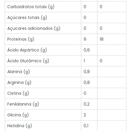
Carboidratos totais (g)
0
0
Açúcares totais (g)
0
Açucares adicionados (g)
0
0
Proteínas (g)
9
18
Ácido Aspártico (g)
0,6
Ácido Glutâmico (g)
1
0
Alanina (g)
0,8
Arginina (g)
0,8
Cistina (g)
0
Fenilalanina (g)
0,2
Glicina (g)
2
Histidina (g)
0,1