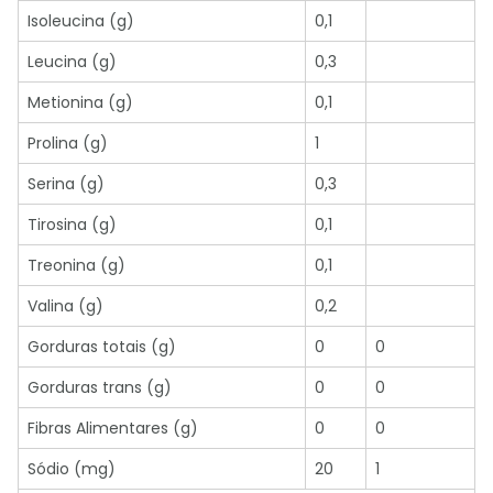
Isoleucina (g)
0,1
Leucina (g)
0,3
Metionina (g)
0,1
Prolina (g)
1
Serina (g)
0,3
Tirosina (g)
0,1
Treonina (g)
0,1
Valina (g)
0,2
Gorduras totais (g)
0
0
Gorduras trans (g)
0
0
Fibras Alimentares (g)
0
0
Sódio (mg)
20
1