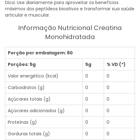
Dica: Use diariamente para aproveitar os benefícios
máximos dos peptídeos bioativos e transformar sua saúde
articular e muscular.
Informação Nutricional Creatina
Monohidratada
Porção por embalagem: 60
Porções: 5g
5g
% VD (*)
Valor energético (kcal)
0
0
Carboidratos (g)
0
0
Açúcares totais (g)
0
0
Açúcares adicionados (g)
0
0
Proteínas (g)
0
0
Gorduras totais (g)
0
0