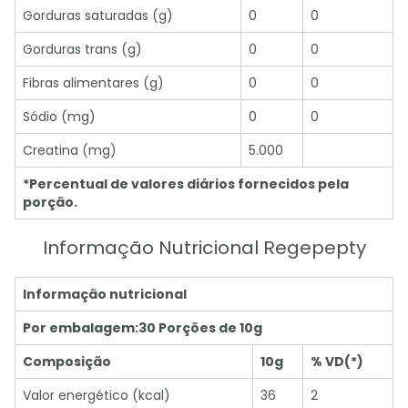
Gorduras saturadas (g)
0
0
Gorduras trans (g)
0
0
Fibras alimentares (g)
0
0
Sódio (mg)
0
0
Creatina (mg)
5.000
*Percentual de valores diários fornecidos pela
porção.
Informação Nutricional Regepepty
Informação nutricional
Por embalagem:30 Porções de 10g
Composição
10g
% VD(*)
Valor energético (kcal)
36
2