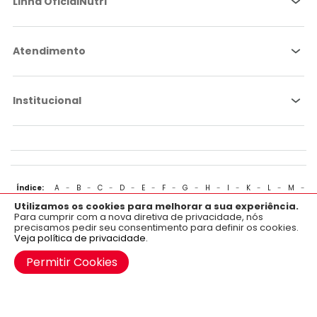
Linha OficialNutri
Atendimento
Institucional
Índice:
A
-
B
-
C
-
D
-
E
-
F
-
G
-
H
-
I
-
K
-
L
-
M
-
Utilizamos os cookies para melhorar a sua experiência.
N
-
O
-
P
-
Q
-
R
-
S
-
T
-
U
-
V
-
W
-
X
-
Y
-
Z
×
Aplicativo OficialFarma
Para cumprir com a nova diretiva de privacidade, nós
precisamos pedir seu consentimento para definir os cookies.
Baixe já o nosso aplicativo para Android e iOS.
Veja política de privacidade.
Adicionar ao carrinho
Mapa do site
Google Play
Permitir Cookies
FARMACÊUTICA RESPONSÁVEL:
Vanessa Capri - CRF 46545 | CEVS: 351380101-109-000059-1-6
Proibida reprodução parcial ou total.
CNPJ 32.679.114/0001-04 | Rua Marinho de Carvalho, 264 - Conceição - Diadema
- SP | Indústria Brasileira