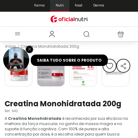
Farma
Nutri
Food
Derma
Início
Creatina Monohidratada 200g
Pular
SAIBA TUDO SOBRE O PRODUTO
para
o
final
da
Galeria
de
Saltar
imagens
para
Creatina Monohidratada 200g
o
Ref.
942
início
da
A
Creatina Monohidratada
é reconhecida por sua eficácia na
melhora da força muscular, no ganho de massa magra e no
Galeria
suporte à função cognitiva. Com 100% de pureza e alta
de
concentração por dose, é a escolha ideal para quem busca
imagens