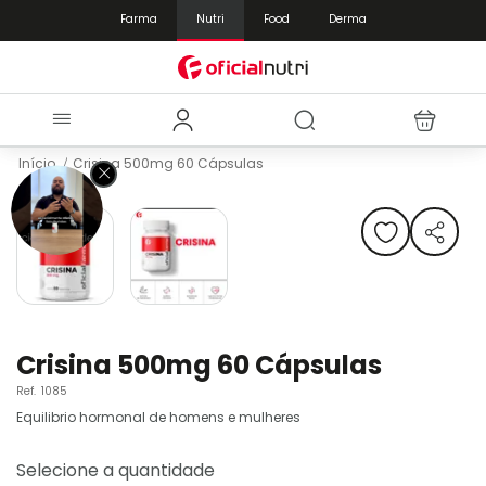
Farma
Nutri
Food
Derma
Início
Crisina 500mg 60 Cápsulas
Pular
para
o
final
da
Galeria
de
Saltar
imagens
para
Crisina 500mg 60 Cápsulas
o
Ref.
1085
início
da
Equilibrio hormonal de homens e mulheres
Galeria
de
Selecione a quantidade
imagens