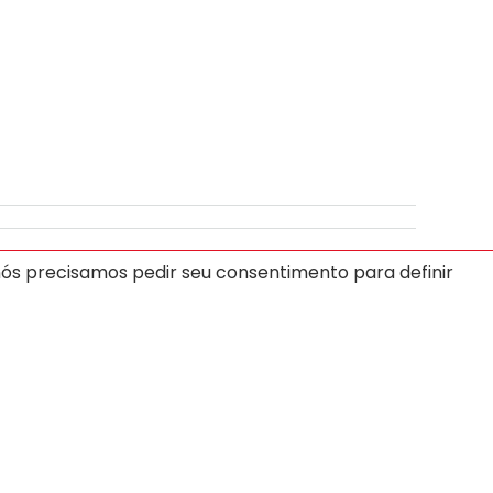
T
-
U
-
V
-
W
-
X
-
Y
-
Z
nós precisamos pedir seu consentimento para definir
ústria Brasileira