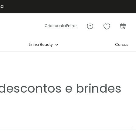
ma
Meu
a
Criar conta
Entrar
Cursos
Linha Beauty
descontos e brindes