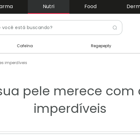
arma
Nutri
Food
Der
Pesquis
Cafeína
Regepepty
es imperdíveis
sua pele merece com 
imperdíveis