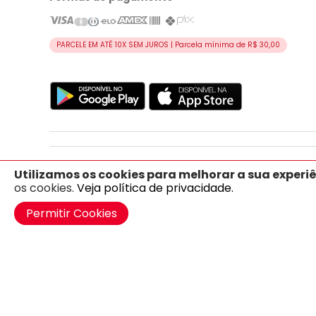
PARCELE EM ATÉ 10X SEM JUROS | Parcela mínima de R$ 30,00
Índice:
A
-
B
-
C
-
D
-
E
Utilizamos os cookies para melhorar a sua experiê
os cookies.
Veja política de privacidade.
Permitir Cookies
CNPJ 32.679.114/