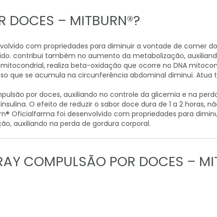
R DOCES – MITBURN®?
volvido com propriedades para diminuir a vontade de comer doc
cido. contribui também no aumento da metabolização, auxiliand
o mitocondrial, realiza beta-oxidação que ocorre no DNA mitoc
oso que se acumula na circunferência abdominal diminui. Atu
ulsão por doces, auxiliando no controle da glicemia e na perd
ulina. O efeito de reduzir o sabor doce dura de 1 a 2 horas, n
rn® Oficialfarma foi desenvolvido com propriedades para dimin
o, auxiliando na perda de gordura corporal.
PRAY COMPULSÃO POR DOCES – MI