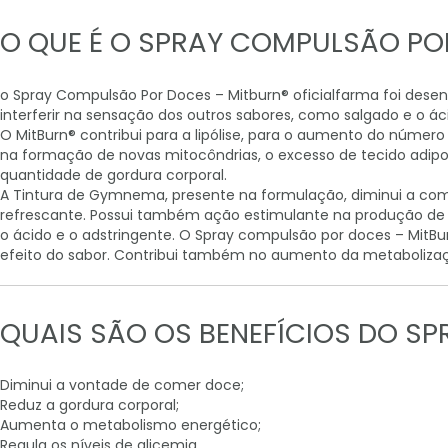
para
o
O QUE É O SPRAY COMPULSÃO PO
início
da
Galeria
o Spray Compulsão Por Doces – Mitburn® oficialfarma foi desen
de
interferir na sensação dos outros sabores, como salgado e o á
imagens
O MitBurn® contribui para a lipólise, para o aumento do númer
na formação de novas mitocôndrias, o excesso de tecido adip
quantidade de gordura corporal.
A Tintura de Gymnema, presente na formulação, diminui a comp
refrescante. Possui também ação estimulante na produção de ins
o ácido e o adstringente. O Spray compulsão por doces – MitBu
efeito do sabor. Contribui também no aumento da metabolizaçã
QUAIS SÃO OS BENEFÍCIOS DO S
Diminui a vontade de comer doce;
Reduz a gordura corporal;
Aumenta o metabolismo energético;
Regula os níveis de glicemia.