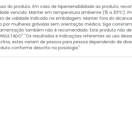
uso do produto. Em caso de hipersensibilidade ao produto, rec
dade vencido. Manter em temperatura ambiente (15 a 30ºC). Pro
razo de validade indicado na embalagem. Manter fora do alca
izado por mulheres grávidas sem orientação médica. Siga corre
mamentação também não é recomendado. Este produto não deve 
NSULTADO" "Os resultados e indicações referentes ao uso dess
itos, estes variam de pessoa para pessoa dependendo de divers
oduto conforme descrito na posologia."