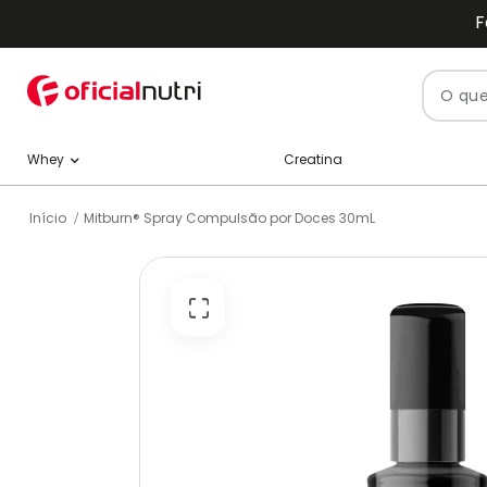
F
Pesquisa
Creatina
Whey
Início
Mitburn® Spray Compulsão por Doces 30mL
Pular
para
o
final
da
Galeria
de
imagens