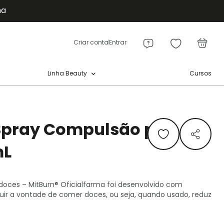
ma
Meu
a
Criar conta
Entrar
Cursos
Linha Beauty
Spray Compulsão por
mL
oces – MitBurn® Oficialfarma foi desenvolvido com
uir a vontade de comer doces, ou seja, quando usado, reduz