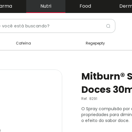
arma
Nutri
Food
Der
Pesquis
Cafeína
Regepepty
Mitburn® 
Doces 30
Ref.
8291
O Spray compulsão por d
propriedades para dimin
o efeito do sabor doce.