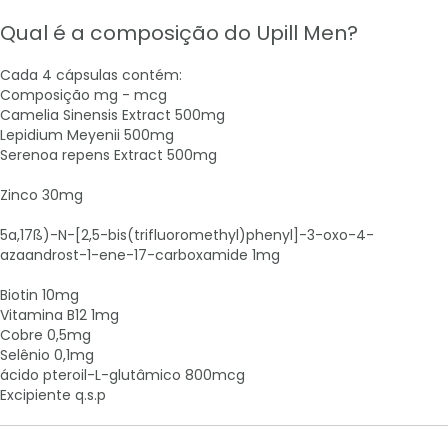
Qual é a composição do Upill Men?
Cada 4 cápsulas contém:
Composição mg - mcg
Camelia Sinensis Extract 500mg
Lepidium Meyenii 500mg
Serenoa repens Extract 500mg
Zinco 30mg
5a,17ß)-N-[2,5-bis(trifluoromethyl)phenyl]-3-oxo-4-
azaandrost-1-ene-17-carboxamide 1mg
Biotin 10mg
Vitamina B12 1mg
Cobre 0,5mg
Selênio 0,1mg
ácido pteroil-L-glutâmico 800mcg
Excipiente q.s.p