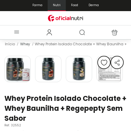
Farma
Nutri
Food
Derma
Início
Whey
Whey Protein Isolado Chocolate + Whey Baunilha + 
Pular
para
o
final
da
Galeria
de
Saltar
imagens
para
Whey Protein Isolado Chocolate +
o
Whey Baunilha + Regepepty Sem
início
da
Sabor
Galeria
de
Ref.
32552
imagens