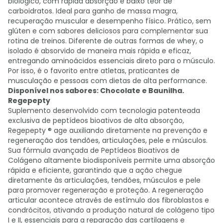
biológico, com rápida absorção e baixo teor de
carboidratos. Ideal para ganho de massa magra,
recuperação muscular e desempenho físico. Prático, sem
glúten e com sabores deliciosos para complementar sua
rotina de treinos. Diferente de outras formas de whey, o
isolado é absorvido de maneira mais rápida e eficaz,
entregando aminoácidos essenciais direto para o músculo.
Por isso, é o favorito entre atletas, praticantes de
musculação e pessoas com dietas de alta performance.
Disponível nos sabores: Chocolate e Baunilha.
Regepepty
Suplemento desenvolvido com tecnologia patenteada
exclusiva de peptídeos bioativos de alta absorção,
Regepepty ® age auxiliando diretamente na prevenção e
regeneração dos tendões, articulações, pele e músculos.
Sua fórmula avançada de Peptídeos Bioativos de
Colágeno altamente biodisponíveis permite uma absorção
rápida e eficiente, garantindo que a ação chegue
diretamente às articulações, tendões, músculos e pele
para promover regeneração e proteção. A regeneração
articular acontece através de estímulo dos fibroblastos e
condrócitos, ativando a produção natural de colágeno tipo
I e II, essenciais para a reparação das cartilagens e