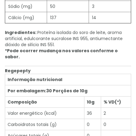
Sódio (mg)
50
3
Cálcio (mg)
137
14
Ingredientes:
Proteína isolada do soro de leite, aroma
artificial, edulcorante sucralose INS 955, antiumectante
dióxido de silício INS 551.
*Pode ocorrer mudança nos valores conforme o
sabor.
Regepepty
Informação nutricional
Por embalagem:30 Porções de 10g
Composição
10g
% VD(*)
Valor energético (kcal)
36
2
Carboidratos totais (g)
0
0
Açúcares totais (g)
0