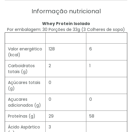
Informação nutricional
Whey Protein Isolado
Por embalagem: 30 Porções de 33g (3 Colheres de sopa)
33g
% VD (*)
Valor energético
128
6
(kcal)
Carboidratos
2
1
totais (g)
Açúcares totais
0
(g)
Açucares
0
0
adicionados (g)
Proteínas (g)
29
58
Ácido Aspártico
3