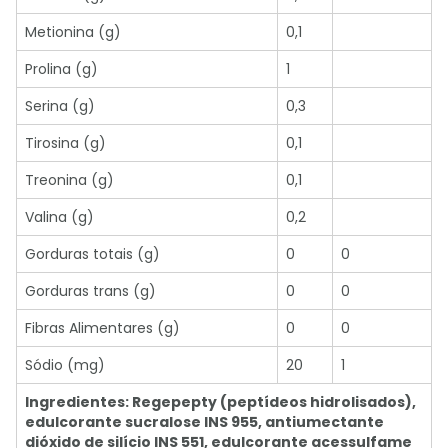
Metionina (g)
0,1
Prolina (g)
1
Serina (g)
0,3
Tirosina (g)
0,1
Treonina (g)
0,1
Valina (g)
0,2
Gorduras totais (g)
0
0
Gorduras trans (g)
0
0
Fibras Alimentares (g)
0
0
Sódio (mg)
20
1
Ingredientes: Regepepty (peptídeos hidrolisados),
edulcorante sucralose INS 955, antiumectante
dióxido de silício INS 551, edulcorante acessulfame