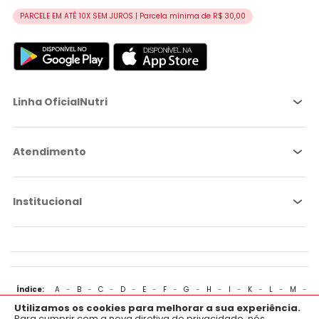
PARCELE EM ATÉ 10X SEM JUROS | Parcela mínima de R$ 30,00
Linha OficialNutri
Atendimento
Institucional
Índice:
A
-
B
-
C
-
D
-
E
-
F
-
G
-
H
-
I
-
K
-
L
-
M
-
Utilizamos os cookies para melhorar a sua experiência.
N
-
O
-
P
-
Q
-
R
-
S
-
T
-
U
-
V
-
W
-
X
-
Y
-
Z
×
Aplicativo OficialFarma
Para cumprir com a nova diretiva de privacidade, nós