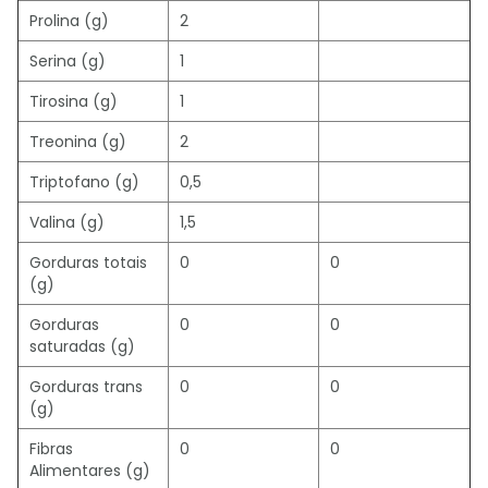
Prolina (g)
2
Serina (g)
1
Tirosina (g)
1
Treonina (g)
2
Triptofano (g)
0,5
Valina (g)
1,5
Gorduras totais
0
0
(g)
Gorduras
0
0
saturadas (g)
Gorduras trans
0
0
(g)
Fibras
0
0
Alimentares (g)