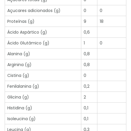
Açucares adicionados (g)
0
0
Proteínas (g)
9
18
Ácido Aspártico (g)
0,6
Ácido Glutâmico (g)
1
0
Alanina (g)
0,8
Arginina (g)
0,8
Cistina (g)
0
Fenilalanina (g)
0,2
Glicina (g)
2
Histidina (g)
0,1
Isoleucina (g)
0,1
Leucina (g)
0,3